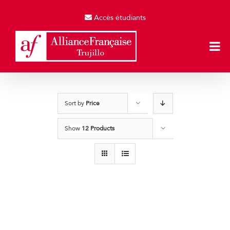
Skip
to
Accès étudiants
content
Sort by
Price
Show
12 Products
Producto de Pruebas