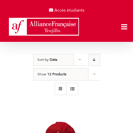
Skip
to
Accès étudiants
content
Sort by
Date
Show
12 Products