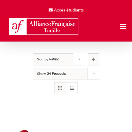
Skip
to
Accès étudiants
content
Sort by
Rating
Show
24 Products
Gorras