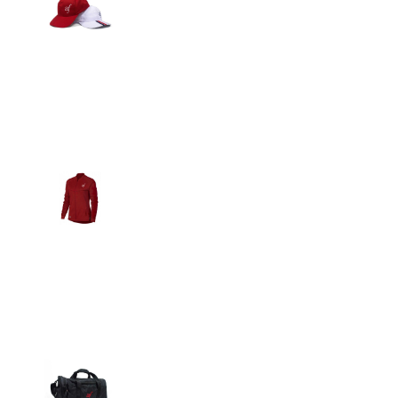
Detalles
Casacas
Detalles
Maletín