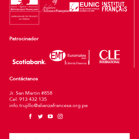
Patrocinador
Contáctanos
Jr. San Martin #858
Cel. 913 432 135
info.trujillo@alianzafrancesa.org.pe
Plea