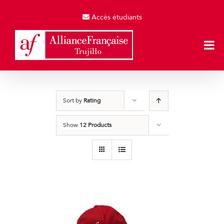
Skip
to
Accès étudiants
content
Sort by
Rating
Show
12 Products