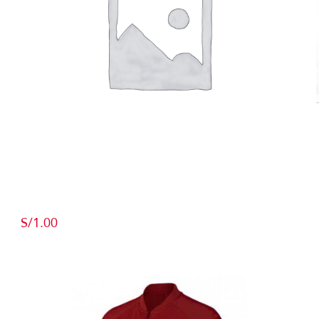
Producto de Pruebas
S/
1.00
Add to cart
Detalles