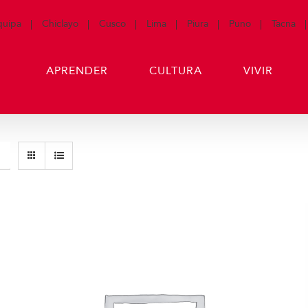
quipa
Chiclayo
Cusco
Lima
Piura
Puno
Tacna
APRENDER
CULTURA
VIVIR