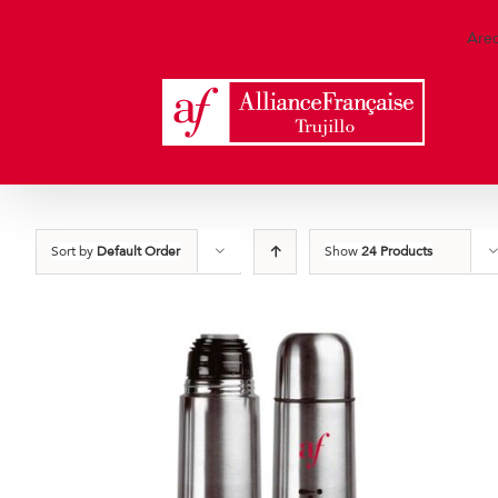
Skip
to
Are
content
Sort by
Default Order
Show
24 Products