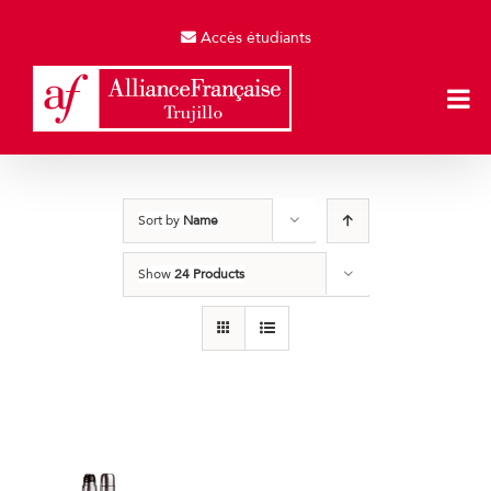
Skip
to
Accès étudiants
content
Sort by
Name
Show
24 Products
Termos