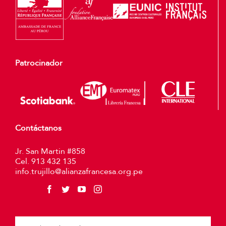
Patrocinador
Contáctanos
Jr. San Martin #858
Cel. 913 432 135
info.trujillo@alianzafrancesa.org.pe
Plea