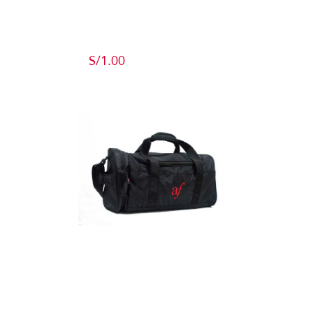
Producto de
Pruebas
S/
1.00
Add to cart
Detalles
Maletín
Detalles