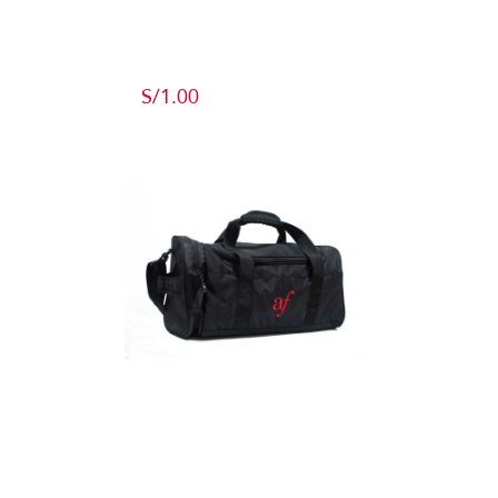
Producto de
Pruebas
S/
1.00
Add to cart
Detalles
Maletín
Detalles