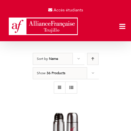
Skip
to
Accès étudiants
content
Sort by
Name
Show
36 Products