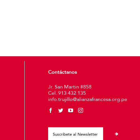
Contáctanos
Jr. San Martin #858
Cel. 913 432 135
info.trujillo@alianzafrancesa.org.pe
Please leave thi