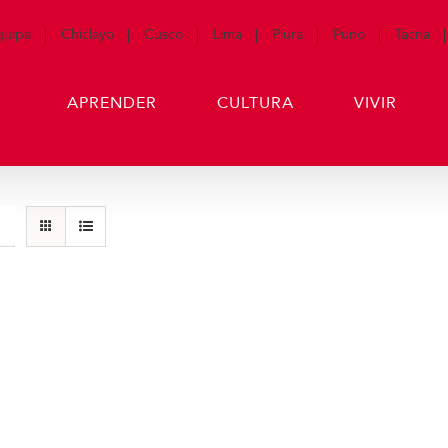
quipa
Chiclayo
Cusco
Lima
Piura
Puno
Tacna
APRENDER
CULTURA
VIVIR
Producto de Pr
art
Detalles