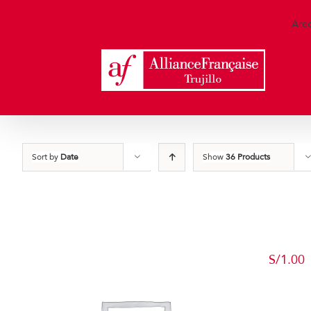
Skip
to
Are
content
Sort by
Date
Show
36 Products
S/
1.00
Add to c