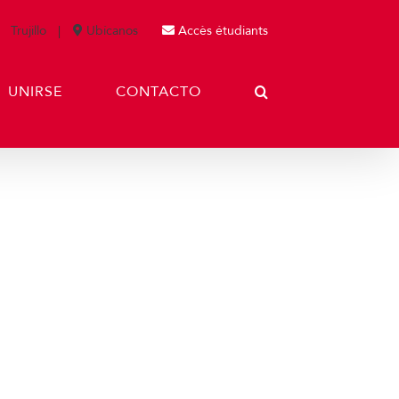
Trujillo
Ubícanos
Accès étudiants
UNIRSE
CONTACTO
uebas