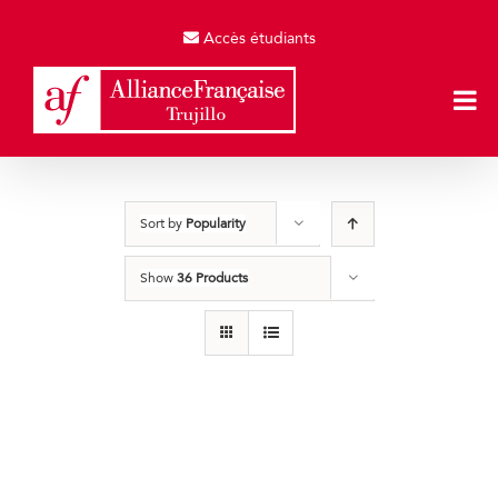
Skip
to
Accès étudiants
content
Sort by
Popularity
Show
36 Products
Producto de Pruebas