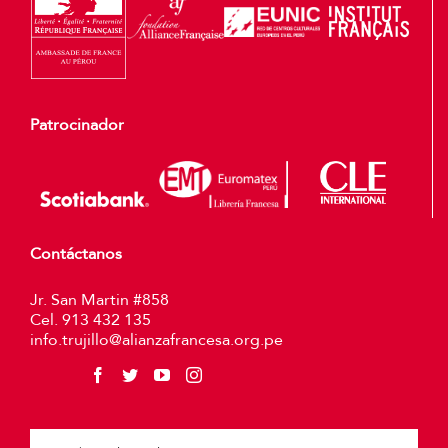
Patrocinador
Contáctanos
Jr. San Martin #858
Cel. 913 432 135
info.trujillo@alianzafrancesa.org.pe
Plea