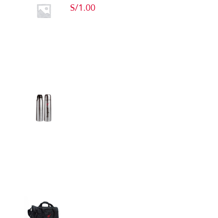
S/
1.00
Add to cart
Detalles
Termos
Detalles
Maletín