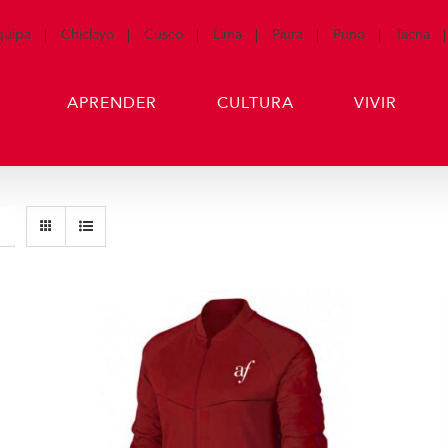
quipa
Chiclayo
Cusco
Lima
Piura
Puno
Tacna
APRENDER
CULTURA
VIVIR