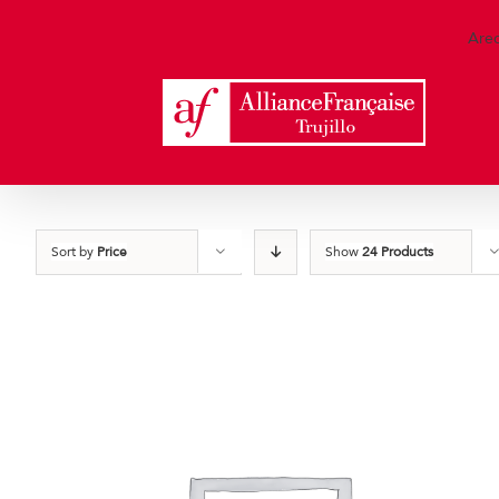
Skip
to
Are
content
Sort by
Price
Show
24 Products