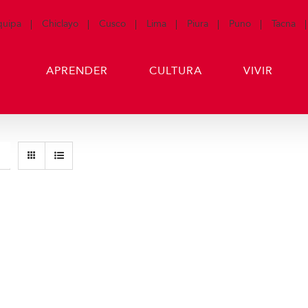
quipa
Chiclayo
Cusco
Lima
Piura
Puno
Tacna
APRENDER
CULTURA
VIVIR