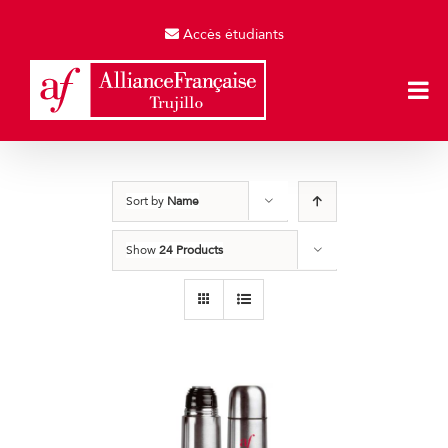
Skip
to
Accès étudiants
content
Sort by
Name
Show
24 Products