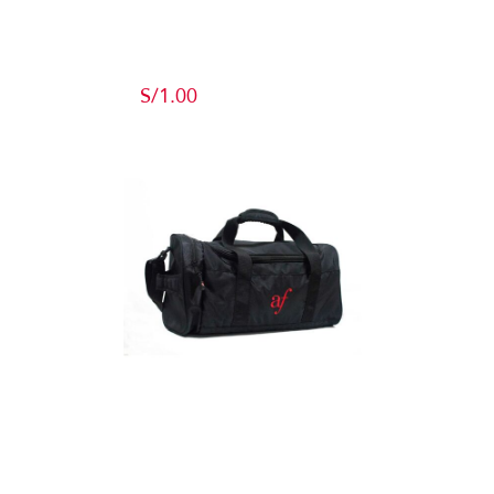
Producto de
Pruebas
S/
1.00
Add to cart
Detalles
Maletín
Detalles