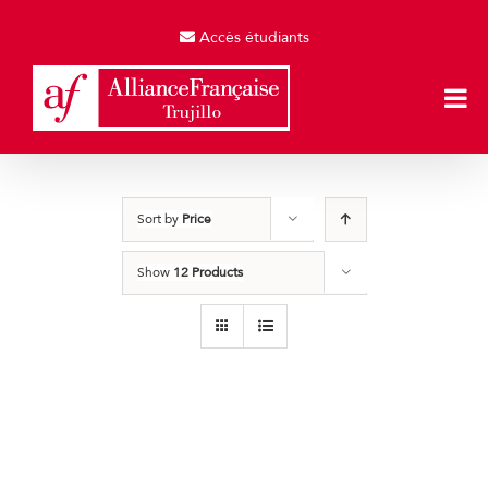
Skip
to
Accès étudiants
content
Sort by
Price
Show
12 Products