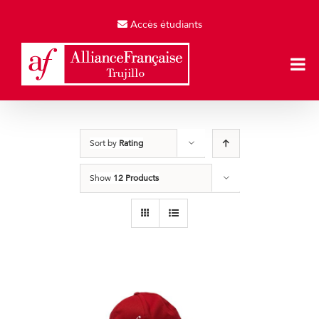
Skip
to
Accès étudiants
content
Sort by
Rating
Show
12 Products