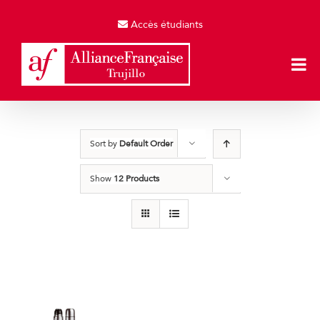
Skip
to
Accès étudiants
content
Sort by
Default Order
Show
12 Products
Termos