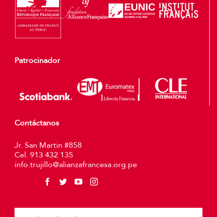
Patrocinador
Contáctanos
Jr. San Martin #858
Cel. 913 432 135
info.trujillo@alianzafrancesa.org.pe
Plea