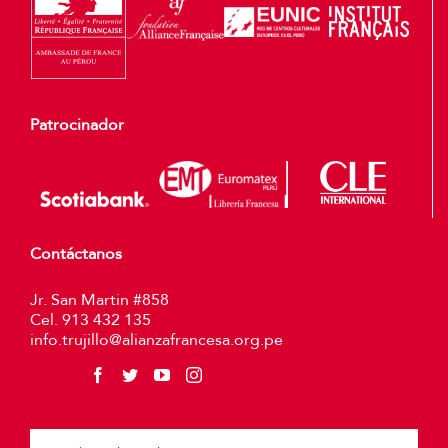
Patrocinador
Contáctanos
Jr. San Martin #858
Cel. 913 432 135
info.trujillo@alianzafrancesa.org.pe
Plea