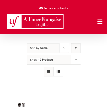
Skip
to
Accès étudiants
content
Sort by
Name
Show
12 Products
Termos