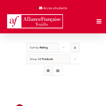
Skip
to
Accès étudiants
content
Sort by
Rating
Show
12 Products
Gorras