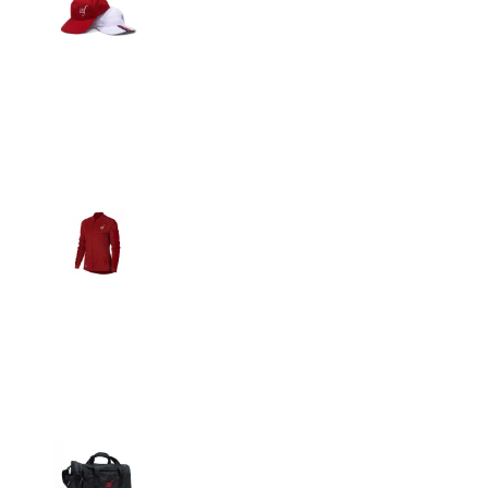
Detalles
Casacas
Detalles
Maletín