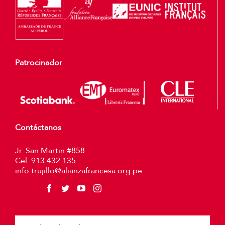
Patrocinador
Contáctanos
Jr. San Martin #858
Cel. 913 432 135
info.trujillo@alianzafrancesa.org.pe
Plea