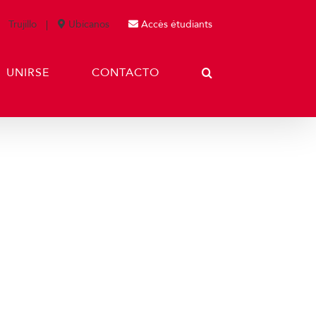
Trujillo
Ubícanos
Accès étudiants
UNIRSE
CONTACTO
uebas