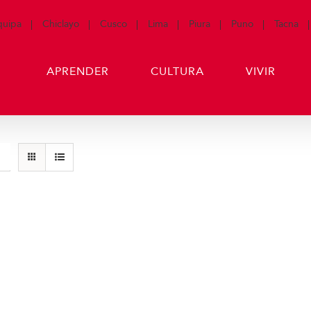
quipa
Chiclayo
Cusco
Lima
Piura
Puno
Tacna
APRENDER
CULTURA
VIVIR
Producto de Pr
art
Detalles