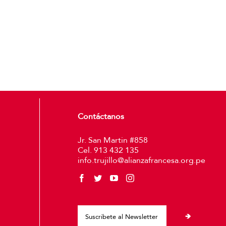
Contáctanos
Jr. San Martin #858
Cel. 913 432 135
info.trujillo@alianzafrancesa.org.pe
Please leave thi