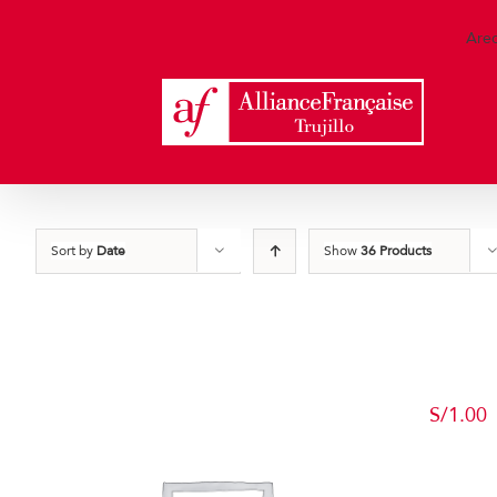
Skip
to
Are
content
Sort by
Date
Show
36 Products
S/
1.00
Add to c