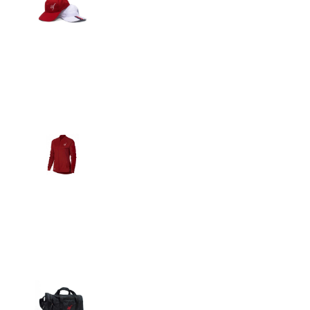
Detalles
Casacas
Detalles
Maletín