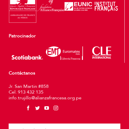
Patrocinador
Contáctanos
Jr. San Martin #858
Cel. 913 432 135
info.trujillo@alianzafrancesa.org.pe
Plea