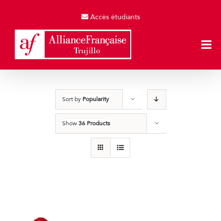
Skip
to
Accès étudiants
content
Sort by
Popularity
Show
36 Products
Gorras