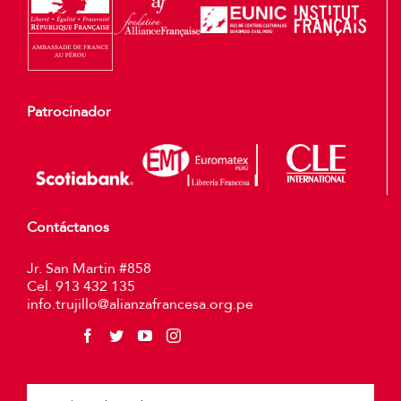
Patrocinador
Contáctanos
Jr. San Martin #858
Cel. 913 432 135
info.trujillo@alianzafrancesa.org.pe
Plea