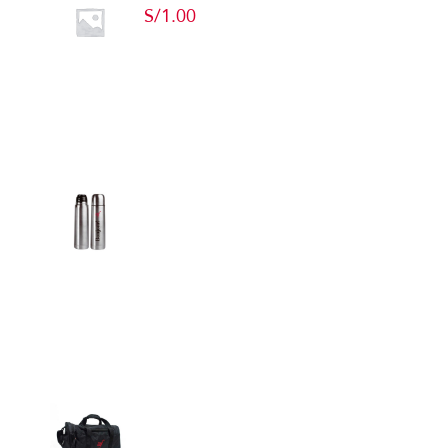
S/
1.00
Add to cart
Detalles
Termos
Detalles
Maletín