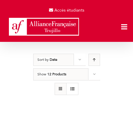
Skip
to
Accès étudiants
content
Sort by
Date
Show
12 Products
Producto de Pruebas