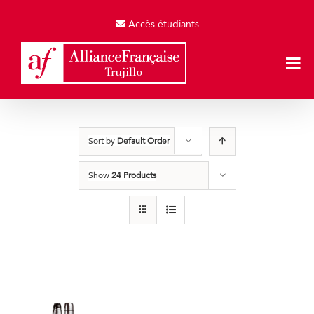
Skip
to
Accès étudiants
content
Sort by
Default Order
Show
24 Products
Termos