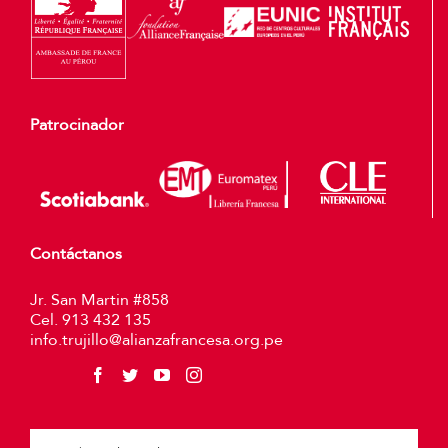
Patrocinador
Contáctanos
Jr. San Martin #858
Cel. 913 432 135
info.trujillo@alianzafrancesa.org.pe
Plea