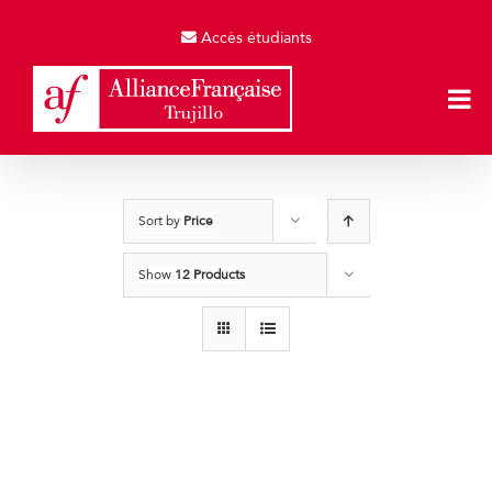
Skip
to
Accès étudiants
content
Sort by
Price
Show
12 Products
Producto de Pruebas