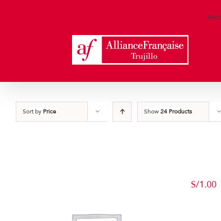
Skip
to
Are
content
Sort by
Price
Show
24 Products
S/
1.00
Add to c