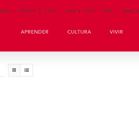
quipa
Chiclayo
Cusco
Lima
Piura
Puno
Tacna
APRENDER
CULTURA
VIVIR
Producto de Pr
art
Detalles