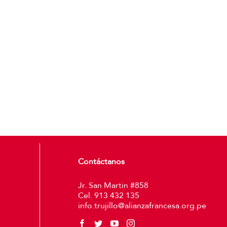
Contáctanos
Jr. San Martin #858
Cel. 913 432 135
info.trujillo@alianzafrancesa.org.pe