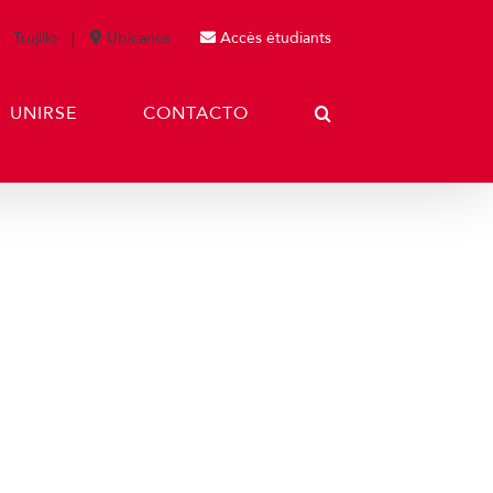
Trujillo
Ubícanos
Accès étudiants
UNIRSE
CONTACTO
uebas