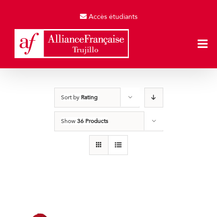
Skip
to
Accès étudiants
content
Sort by
Rating
Show
36 Products
Gorras