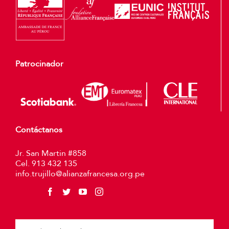
Patrocinador
Contáctanos
Jr. San Martin #858
Cel. 913 432 135
info.trujillo@alianzafrancesa.org.pe
Plea