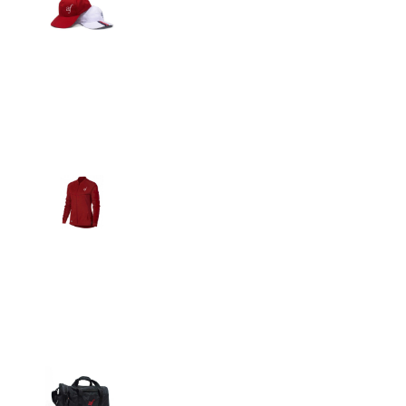
Detalles
Casacas
Detalles
Maletín