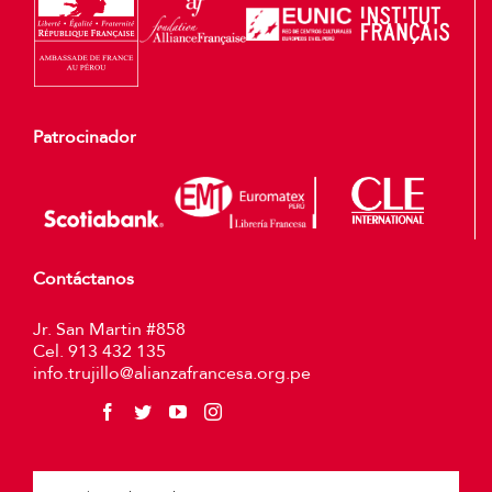
Patrocinador
Contáctanos
Jr. San Martin #858
Cel. 913 432 135
info.trujillo@alianzafrancesa.org.pe
Plea