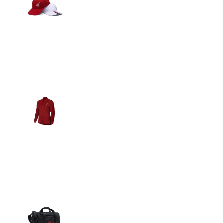
Detalles
Casacas
Detalles
Maletín