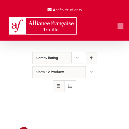
Skip
to
Accès étudiants
content
Sort by
Rating
Show
12 Products
Gorras