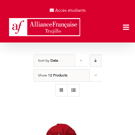
Skip
to
Accès étudiants
content
Sort by
Date
Show
12 Products