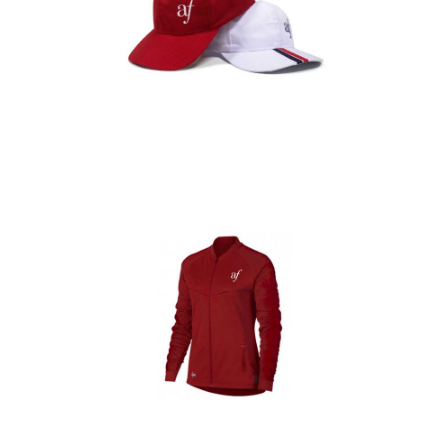
Gorras
Detalles
Casacas