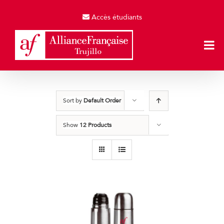
Skip
to
Accès étudiants
content
Sort by
Default Order
Show
12 Products