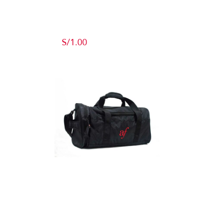
Producto de
Pruebas
S/
1.00
Add to cart
Detalles
Maletín
Detalles