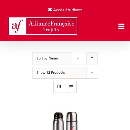
Skip
to
Accès étudiants
content
Sort by
Name
Show
12 Products