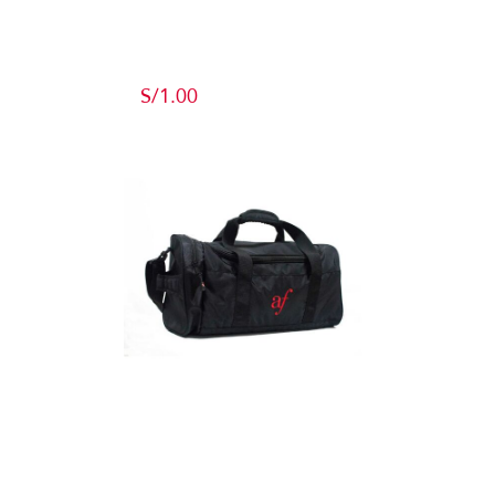
Producto de
Pruebas
S/
1.00
Add to cart
Detalles
Maletín
Detalles