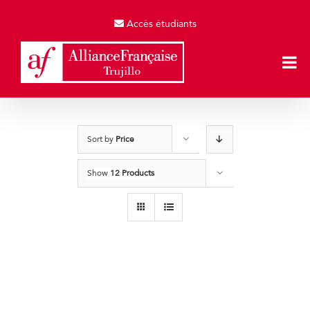
Skip
to
Accès étudiants
content
Sort by
Price
Show
12 Products