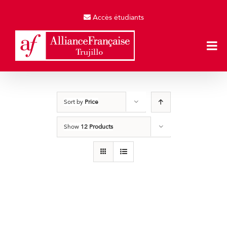
Skip
to
Accès étudiants
content
Sort by
Price
Show
12 Products
Producto de Pruebas