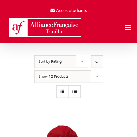
Skip
to
Accès étudiants
content
Sort by
Rating
Show
12 Products