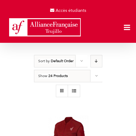
Skip
to
Accès étudiants
content
Sort by
Default Order
Show
24 Products