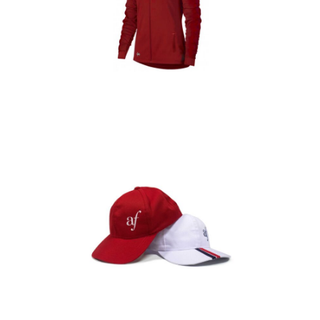
Casacas
Detalles
Gorras