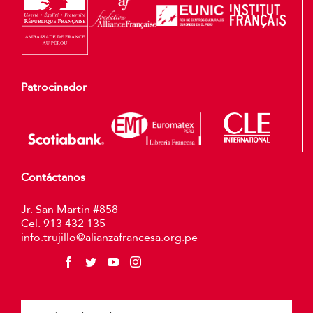
Patrocinador
Contáctanos
Jr. San Martin #858
Cel. 913 432 135
info.trujillo@alianzafrancesa.org.pe
Plea