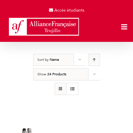
Skip
to
Accès étudiants
content
Sort by
Name
Show
24 Products
Termos