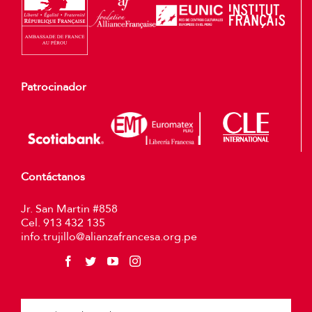
Patrocinador
Contáctanos
Jr. San Martin #858
Cel. 913 432 135
info.trujillo@alianzafrancesa.org.pe
Plea