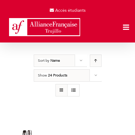
Skip
to
Accès étudiants
content
Sort by
Name
Show
24 Products
Termos