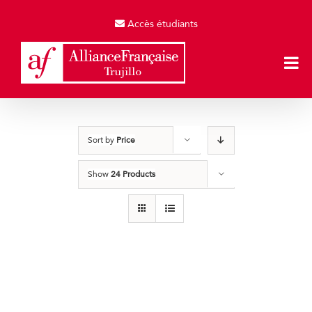
Skip
to
Accès étudiants
content
Sort by
Price
Show
24 Products
Producto de Pruebas