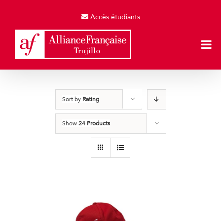
Skip
to
Accès étudiants
content
Sort by
Rating
Show
24 Products