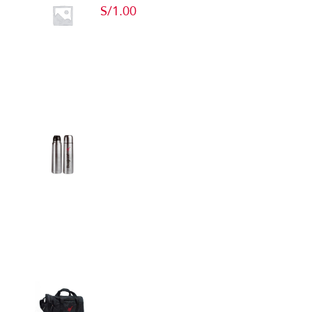
S/
1.00
Add to cart
Detalles
Termos
Detalles
Maletín