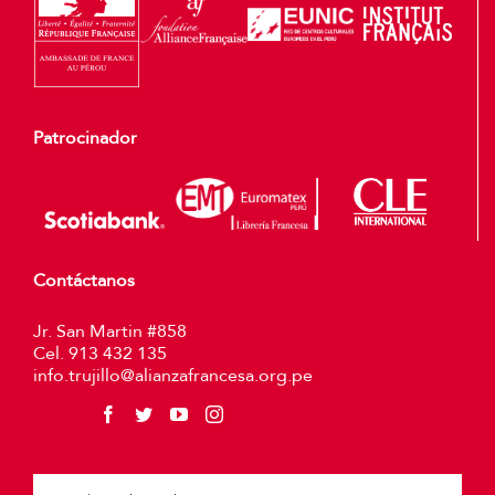
Patrocinador
Contáctanos
Jr. San Martin #858
Cel. 913 432 135
info.trujillo@alianzafrancesa.org.pe
Plea