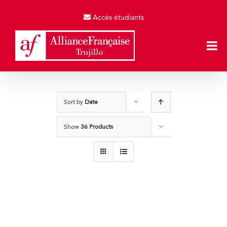
Skip
to
Accès étudiants
content
Sort by
Date
Show
36 Products
Producto de Pruebas