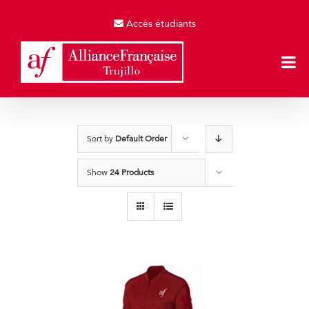
Skip
to
Accès étudiants
content
Sort by
Default Order
Show
24 Products