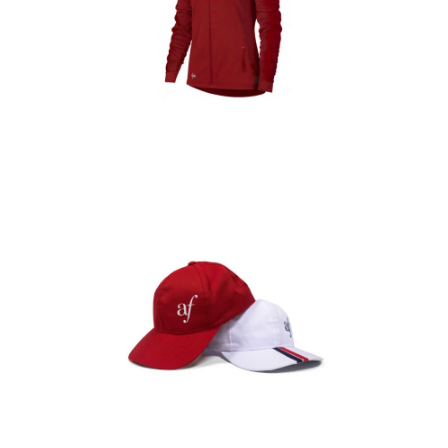
Casacas
Detalles
Gorras