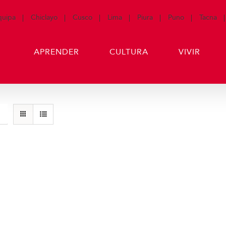
quipa
Chiclayo
Cusco
Lima
Piura
Puno
Tacna
APRENDER
CULTURA
VIVIR
Casacas