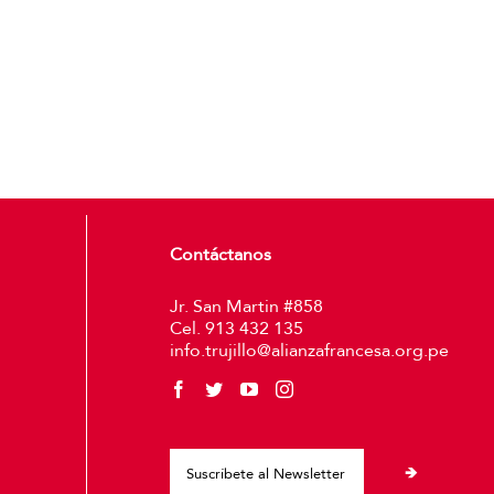
Contáctanos
Jr. San Martin #858
Cel. 913 432 135
info.trujillo@alianzafrancesa.org.pe
Please leave thi