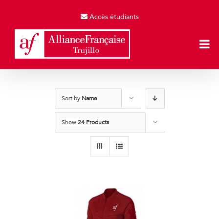
Skip
to
Accès étudiants
content
Sort by
Name
Show
24 Products