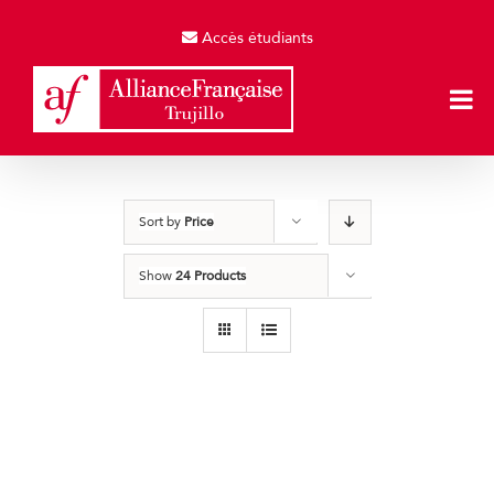
Skip
to
Accès étudiants
content
Sort by
Price
Show
24 Products