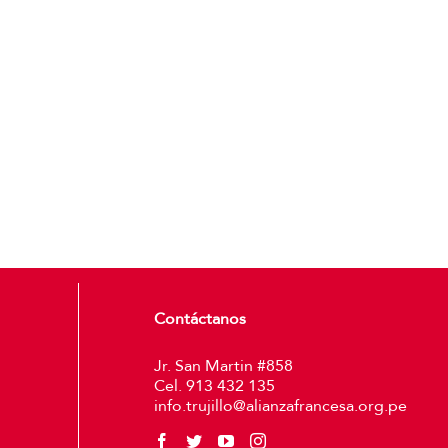
Contáctanos
Jr. San Martin #858
Cel. 913 432 135
info.trujillo@alianzafrancesa.org.pe