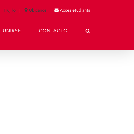
Trujillo
Ubícanos
Accès étudiants
UNIRSE
CONTACTO
uebas