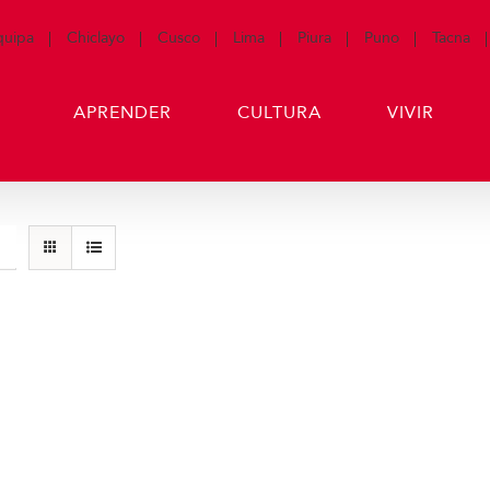
quipa
Chiclayo
Cusco
Lima
Piura
Puno
Tacna
APRENDER
CULTURA
VIVIR
Producto de Pr
art
Detalles