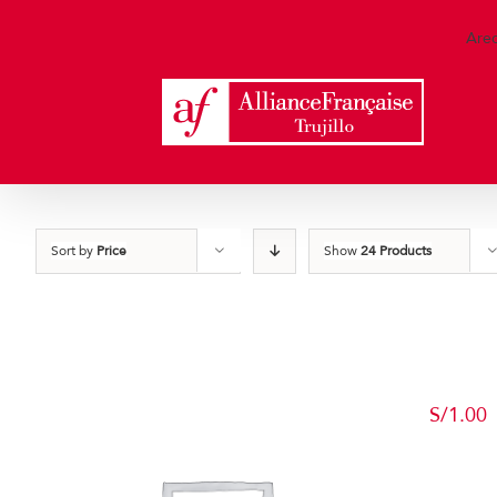
Skip
to
Are
content
Sort by
Price
Show
24 Products
S/
1.00
Add to c