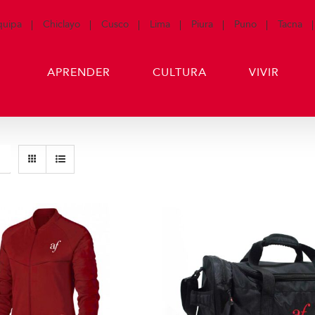
quipa
Chiclayo
Cusco
Lima
Piura
Puno
Tacna
APRENDER
CULTURA
VIVIR