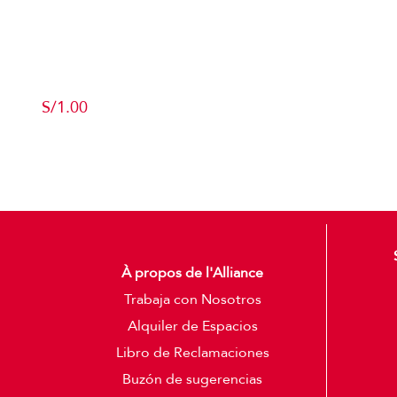
Producto de Pruebas
S/
1.00
Add to cart
Detalles
À propos de l'Alliance
Trabaja con Nosotros
Alquiler de Espacios
Libro de Reclamaciones
Buzón de sugerencias