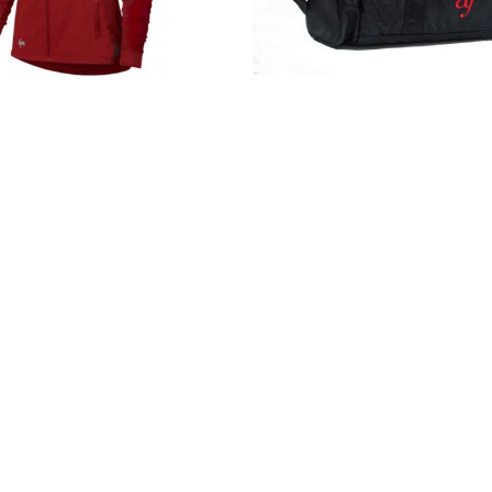
Casacas
Maletín
Detalles
Detalles