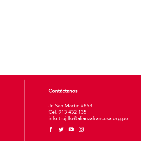
Contáctanos
Jr. San Martin #858
Cel. 913 432 135
info.trujillo@alianzafrancesa.org.pe