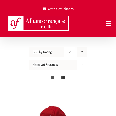
Skip
to
Accès étudiants
content
Sort by
Rating
Show
36 Products