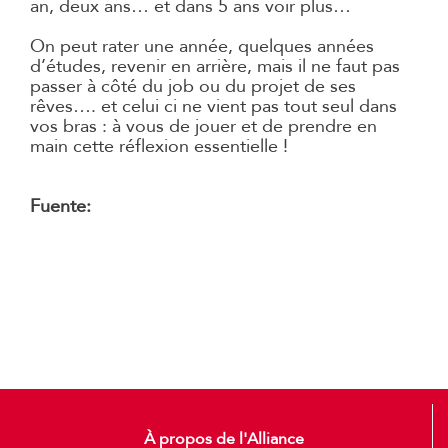
an, deux ans… et dans 5 ans voir plus…
On peut rater une année, quelques années
d’études, revenir en arrière, mais il ne faut pas
passer à côté du job ou du projet de ses
rêves…. et celui ci ne vient pas tout seul dans
vos bras : à vous de jouer et de prendre en
main cette réflexion essentielle !
Fuente:
http://etudiant.aujourdhui.fr/etudiant/info/10-
conseils-d-orientation.html
À propos de l'Alliance