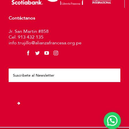
Contáctanos
Jr. San Martin #858
Cel. 913 432 135
info.trujillo@alianzafrancesa.org.pe
Plea