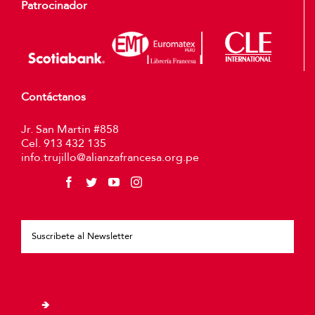
Patrocinador
Contáctanos
Jr. San Martin #858
Cel. 913 432 135
info.trujillo@alianzafrancesa.org.pe
Plea