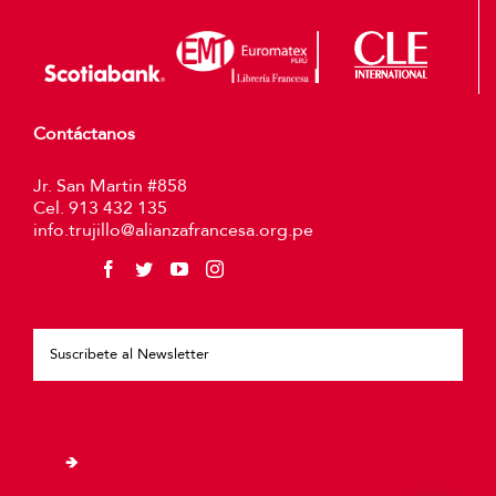
Contáctanos
Jr. San Martin #858
Cel. 913 432 135
info.trujillo@alianzafrancesa.org.pe
Plea