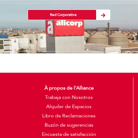
Red Corporativa
À propos de l'Alliance
Trabaja con Nosotros
Alquiler de Espacios
Libro de Reclamaciones
Buzón de sugerencias
Encuesta de satisfacción