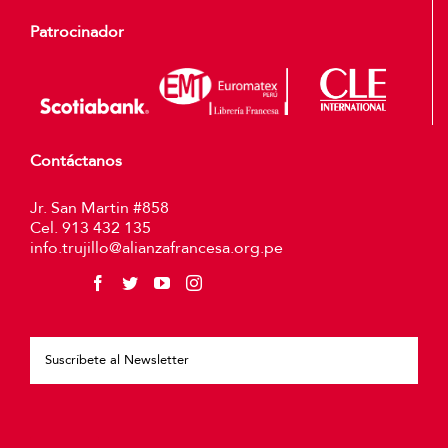
Patrocinador
Contáctanos
Jr. San Martin #858
Cel. 913 432 135
info.trujillo@alianzafrancesa.org.pe
Plea